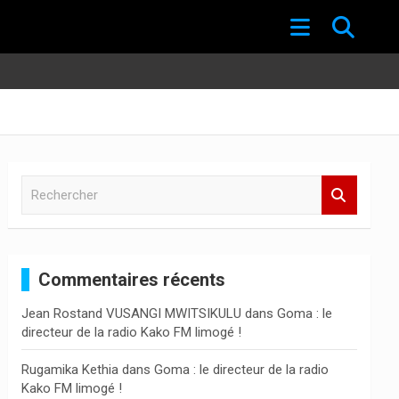
R
e
c
h
e
Commentaires récents
r
c
Jean Rostand VUSANGI MWITSIKULU
dans
Goma : le
h
directeur de la radio Kako FM limogé !
e
r
Rugamika Kethia
dans
Goma : le directeur de la radio
Kako FM limogé !