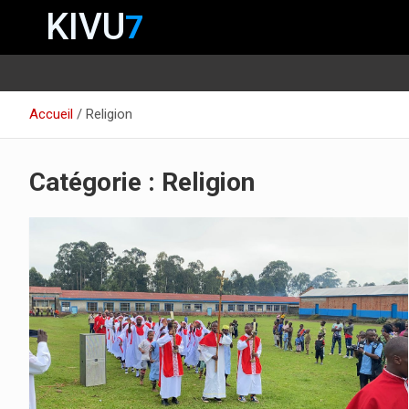
KIVU
7
Aller
Accueil
Religion
au
contenu
Catégorie :
Religion