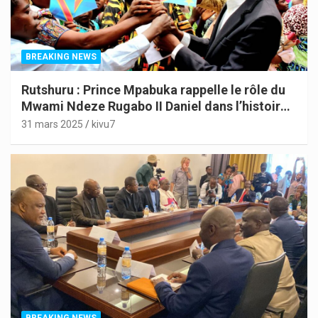
BREAKING NEWS
Rutshuru : Prince Mpabuka rappelle le rôle du
Mwami Ndeze Rugabo II Daniel dans l’histoire
de l’Indépendance du Congo
31 mars 2025
kivu7