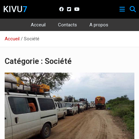
KIVU
7
Acceuil
Contacts
A propos
Aller
Accueil
Société
au
contenu
Catégorie :
Société