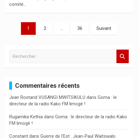
comité…
Pagination
1
2
…
36
Suivant
des
publications
R
e
c
h
e
Commentaires récents
r
c
Jean Rostand VUSANGI MWITSIKULU
dans
Goma : le
h
directeur de la radio Kako FM limogé !
e
r
Rugamika Kethia
dans
Goma : le directeur de la radio Kako
FM limogé !
Constant
dans
Guerre de l’Est : Jean-Paul Waitswalo