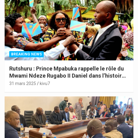
BREAKING NEWS
Rutshuru : Prince Mpabuka rappelle le rôle du
Mwami Ndeze Rugabo II Daniel dans l’histoire
de l’Indépendance du Congo
31 mars 2025
kivu7