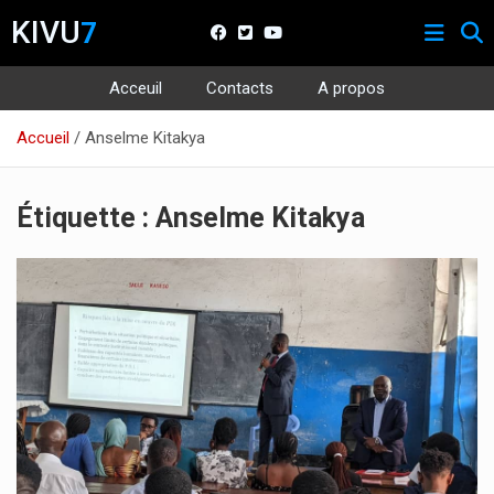
KIVU
7
Acceuil
Contacts
A propos
Aller
Accueil
Anselme Kitakya
au
contenu
Étiquette :
Anselme Kitakya