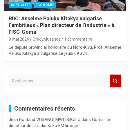
ACTUALITÉ
ÉCONOMIE
RDC: Anselme Paluku Kitakya vulgarise
l’ambitieux « Plan directeur de l’industrie » à
l’ISC-Goma
9 mai 2024
OredyMusanda
1 commentaire
Le député provincial honoraire du Nord-Kivu, Prof. Anselme
Paluku Kitakya a vulgarisé ce jeudi 09 avril…
R
e
c
h
e
Commentaires récents
r
c
Jean Rostand VUSANGI MWITSIKULU
dans
Goma : le
h
directeur de la radio Kako FM limogé !
e