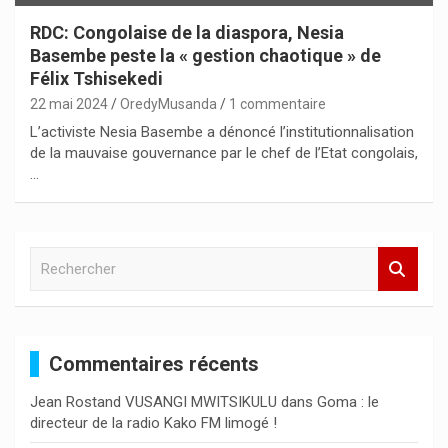
RDC: Congolaise de la diaspora, Nesia
Basembe peste la « gestion chaotique » de
Félix Tshisekedi
22 mai 2024
OredyMusanda
1 commentaire
L’activiste Nesia Basembe a dénoncé l’institutionnalisation
de la mauvaise gouvernance par le chef de l’Etat congolais,
…
R
e
c
h
e
Commentaires récents
r
c
Jean Rostand VUSANGI MWITSIKULU
dans
Goma : le
h
directeur de la radio Kako FM limogé !
e
r