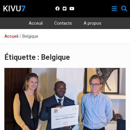
KIVU
7
Acceuil
Contacts
A propos
Aller
Accueil
Belgique
au
contenu
Étiquette :
Belgique