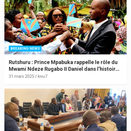
BREAKING NEWS
Rutshuru : Prince Mpabuka rappelle le rôle du
Mwami Ndeze Rugabo II Daniel dans l’histoire
de l’Indépendance du Congo
31 mars 2025
kivu7