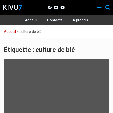
KIVU
7
Acceuil
Contacts
A propos
Aller
Accueil
culture de blé
au
contenu
Étiquette :
culture de blé