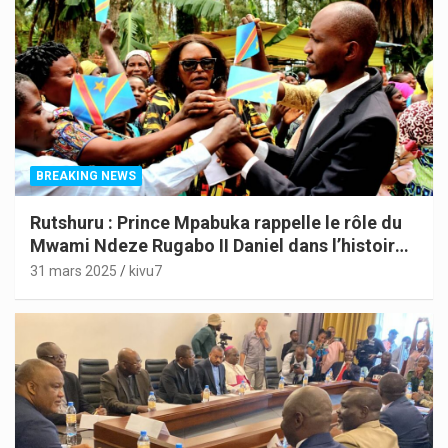
BREAKING NEWS
Rutshuru : Prince Mpabuka rappelle le rôle du
Mwami Ndeze Rugabo II Daniel dans l’histoire
de l’Indépendance du Congo
31 mars 2025
kivu7