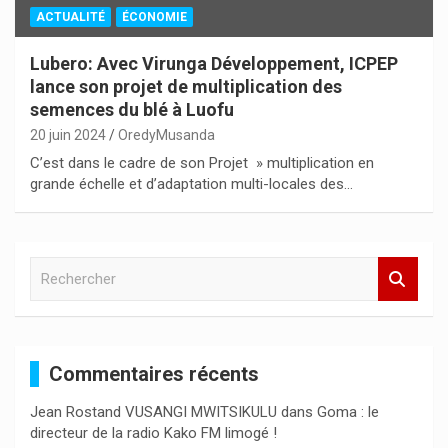
ACTUALITÉ
ÉCONOMIE
Lubero: Avec Virunga Développement, ICPEP
lance son projet de multiplication des
semences du blé à Luofu
20 juin 2024
OredyMusanda
C’est dans le cadre de son Projet » multiplication en
grande échelle et d’adaptation multi-locales des…
R
e
c
h
e
Commentaires récents
r
c
Jean Rostand VUSANGI MWITSIKULU
dans
Goma : le
h
directeur de la radio Kako FM limogé !
e