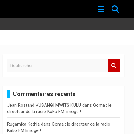
R
e
c
h
e
Commentaires récents
r
c
Jean Rostand VUSANGI MWITSIKULU
dans
Goma : le
h
directeur de la radio Kako FM limogé !
e
r
Rugamika Kethia
dans
Goma : le directeur de la radio
Kako FM limogé !