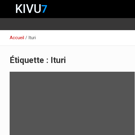
KIVU
7
Aller
Accueil
Ituri
au
contenu
Étiquette :
Ituri