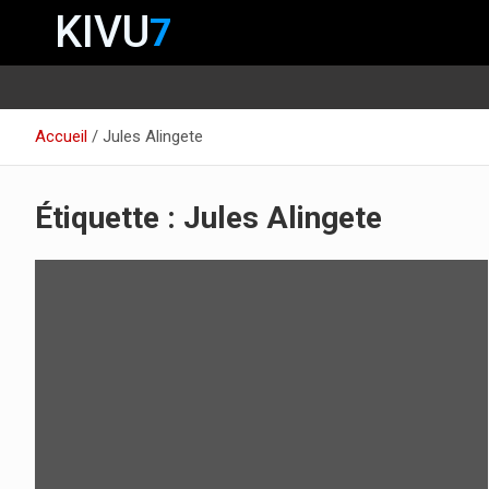
KIVU
7
Aller
Accueil
Jules Alingete
au
contenu
Étiquette :
Jules Alingete