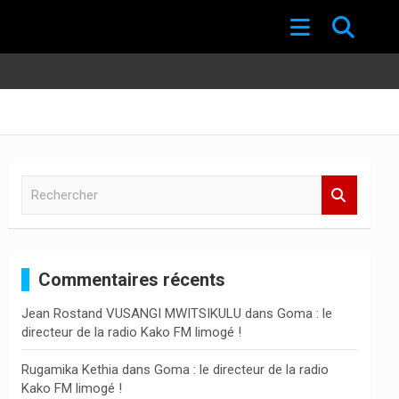
R
e
c
h
e
Commentaires récents
r
c
Jean Rostand VUSANGI MWITSIKULU
dans
Goma : le
h
directeur de la radio Kako FM limogé !
e
r
Rugamika Kethia
dans
Goma : le directeur de la radio
Kako FM limogé !