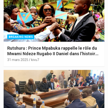
BREAKING NEWS
Rutshuru : Prince Mpabuka rappelle le rôle du
Mwami Ndeze Rugabo II Daniel dans l’histoire
de l’Indépendance du Congo
31 mars 2025
kivu7