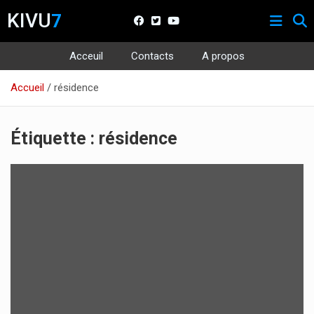
KIVU
7
Acceuil
Contacts
A propos
Aller
Accueil
résidence
au
contenu
Étiquette :
résidence