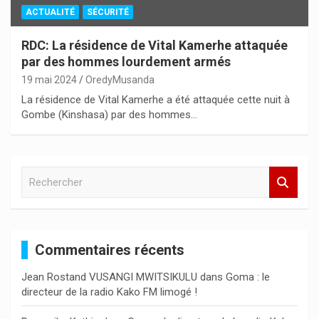
ACTUALITÉ
SÉCURITÉ
RDC: La résidence de Vital Kamerhe attaquée
par des hommes lourdement armés
19 mai 2024
OredyMusanda
La résidence de Vital Kamerhe a été attaquée cette nuit à
Gombe (Kinshasa) par des hommes…
R
e
c
h
e
Commentaires récents
r
c
Jean Rostand VUSANGI MWITSIKULU
dans
Goma : le
h
directeur de la radio Kako FM limogé !
e
r