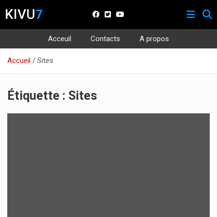
KIVU
7
Acceuil
Contacts
A propos
Aller
Accueil
Sites
au
contenu
Étiquette :
Sites