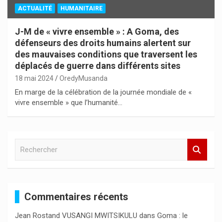
ACTUALITÉ
HUMANITAIRE
J-M de « vivre ensemble » : A Goma, des
défenseurs des droits humains alertent sur
des mauvaises conditions que traversent les
déplacés de guerre dans différents sites
18 mai 2024
OredyMusanda
En marge de la célébration de la journée mondiale de «
vivre ensemble » que l’humanité…
R
e
c
h
e
Commentaires récents
r
c
Jean Rostand VUSANGI MWITSIKULU
dans
Goma : le
h