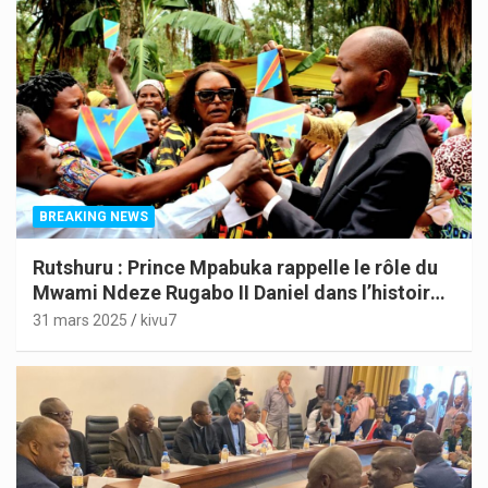
BREAKING NEWS
Rutshuru : Prince Mpabuka rappelle le rôle du
Mwami Ndeze Rugabo II Daniel dans l’histoire
de l’Indépendance du Congo
31 mars 2025
kivu7