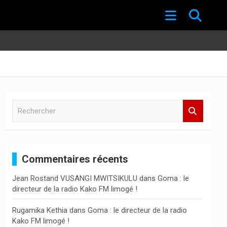
R
e
c
h
e
Commentaires récents
r
c
Jean Rostand VUSANGI MWITSIKULU
dans
Goma : le
h
directeur de la radio Kako FM limogé !
e
r
Rugamika Kethia
dans
Goma : le directeur de la radio
Kako FM limogé !