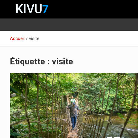
KIVU
7
Aller
Accueil
visite
au
contenu
Étiquette :
visite