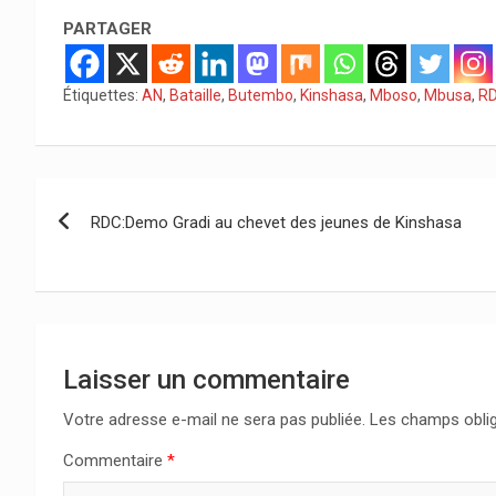
PARTAGER
Étiquettes:
AN
,
Bataille
,
Butembo
,
Kinshasa
,
Mboso
,
Mbusa
,
R
Navigation
RDC:Demo Gradi au chevet des jeunes de Kinshasa
de
l’article
Laisser un commentaire
Votre adresse e-mail ne sera pas publiée.
Les champs oblig
Commentaire
*