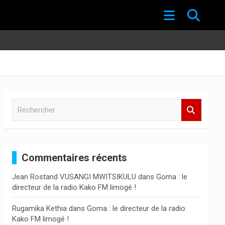
R
e
c
h
e
Commentaires récents
r
c
Jean Rostand VUSANGI MWITSIKULU
dans
Goma : le
h
directeur de la radio Kako FM limogé !
e
r
Rugamika Kethia
dans
Goma : le directeur de la radio
Kako FM limogé !