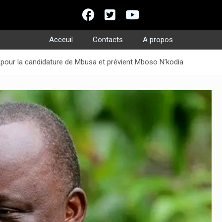
Acceuil
Contacts
A propos
pour la candidature de Mbusa et prévient Mboso N’kodia