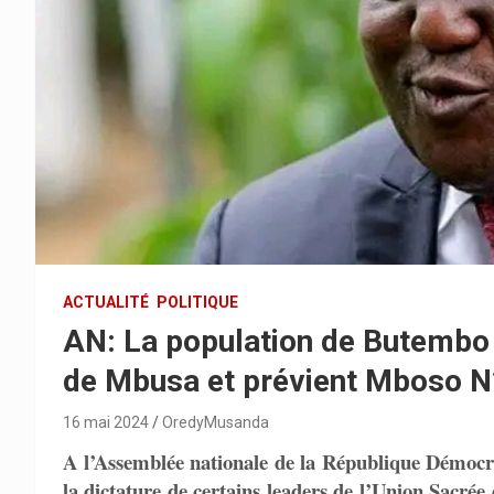
ACTUALITÉ
POLITIQUE
AN: La population de Butembo 
de Mbusa et prévient Mboso N
16 mai 2024
OredyMusanda
A l’Assemblée nationale de la République Démocra
la dictature de certains leaders de l’Union Sacrée