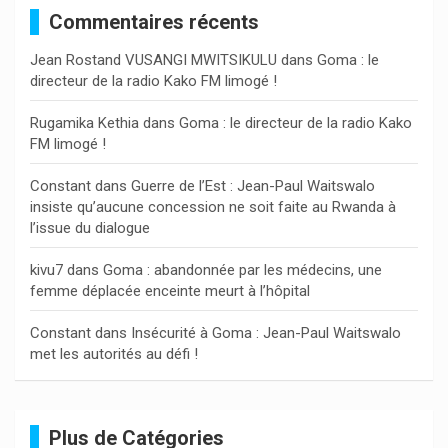
Commentaires récents
r
c
Jean Rostand VUSANGI MWITSIKULU
dans
Goma : le
h
directeur de la radio Kako FM limogé !
e
r
Rugamika Kethia
dans
Goma : le directeur de la radio Kako
FM limogé !
Constant
dans
Guerre de l’Est : Jean-Paul Waitswalo
insiste qu’aucune concession ne soit faite au Rwanda à
l’issue du dialogue
kivu7
dans
Goma : abandonnée par les médecins, une
femme déplacée enceinte meurt à l’hôpital
Constant
dans
Insécurité à Goma : Jean-Paul Waitswalo
met les autorités au défi !
Plus de Catégories