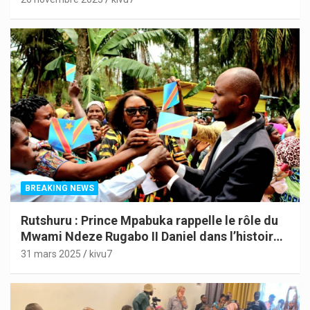
BREAKING NEWS
Rutshuru : Prince Mpabuka rappelle le rôle du
Mwami Ndeze Rugabo II Daniel dans l’histoire
de l’Indépendance du Congo
31 mars 2025
kivu7