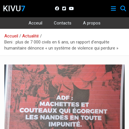
KIVU
7
Acceuil
Contacts
A propos
Aller
Accueil
Actualité
au
Beni : plus de 7 000 civils en 6 ans, un rapport d’enquête
contenu
humanitaire dénonce « un système de violence qui perdure »