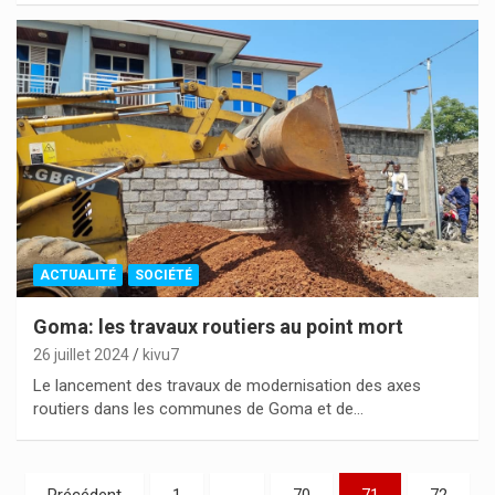
ACTUALITÉ
SOCIÉTÉ
Goma: les travaux routiers au point mort
26 juillet 2024
kivu7
Le lancement des travaux de modernisation des axes
routiers dans les communes de Goma et de…
Pagination
Précédent
1
…
70
71
72