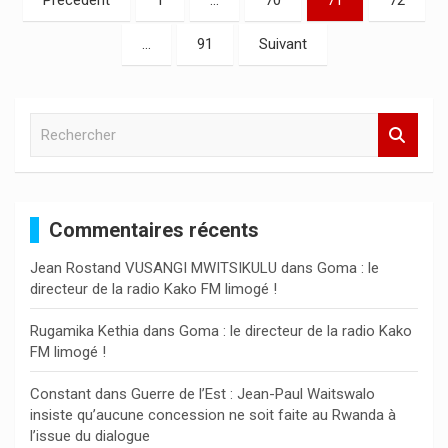
des
…
91
Suivant
publications
R
e
c
h
e
Commentaires récents
r
c
Jean Rostand VUSANGI MWITSIKULU
dans
Goma : le
h
directeur de la radio Kako FM limogé !
e
r
Rugamika Kethia
dans
Goma : le directeur de la radio Kako
FM limogé !
Constant
dans
Guerre de l’Est : Jean-Paul Waitswalo
insiste qu’aucune concession ne soit faite au Rwanda à
l’issue du dialogue