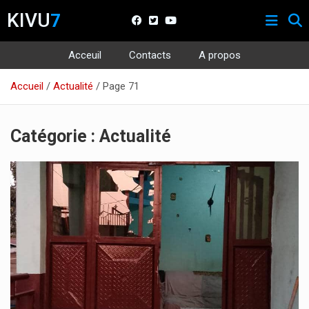
KIVU
7
Acceuil
Contacts
A propos
Aller
Accueil
Actualité
Page 71
au
contenu
Catégorie :
Actualité