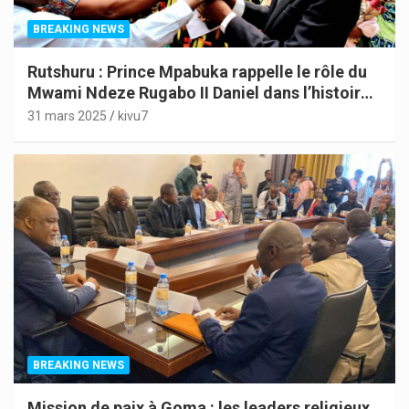
BREAKING NEWS
Rutshuru : Prince Mpabuka rappelle le rôle du
Mwami Ndeze Rugabo II Daniel dans l’histoire
de l’Indépendance du Congo
31 mars 2025
kivu7
BREAKING NEWS
Mission de paix à Goma : les leaders religieux