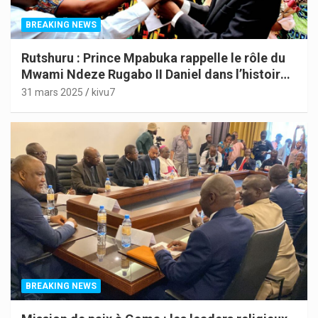
BREAKING NEWS
Rutshuru : Prince Mpabuka rappelle le rôle du
Mwami Ndeze Rugabo II Daniel dans l’histoire
de l’Indépendance du Congo
31 mars 2025
kivu7
BREAKING NEWS