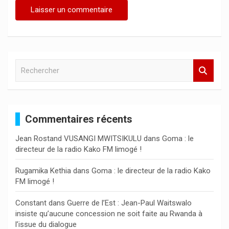
R
e
c
h
e
Commentaires récents
r
c
Jean Rostand VUSANGI MWITSIKULU
dans
Goma : le
h
directeur de la radio Kako FM limogé !
e
r
Rugamika Kethia
dans
Goma : le directeur de la radio Kako
FM limogé !
Constant
dans
Guerre de l’Est : Jean-Paul Waitswalo
insiste qu’aucune concession ne soit faite au Rwanda à
l’issue du dialogue