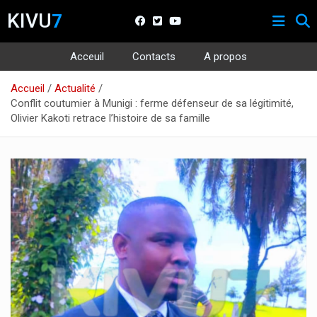
KIVU
7
Acceuil
Contacts
A propos
Aller
Accueil
Actualité
au
Conflit coutumier à Munigi : ferme défenseur de sa légitimité,
contenu
Olivier Kakoti retrace l’histoire de sa famille