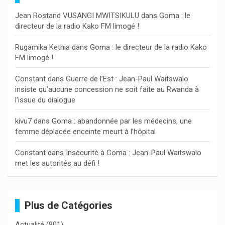
c
Jean Rostand VUSANGI MWITSIKULU
dans
Goma : le
h
directeur de la radio Kako FM limogé !
e
r
Rugamika Kethia
dans
Goma : le directeur de la radio Kako
FM limogé !
Constant
dans
Guerre de l’Est : Jean-Paul Waitswalo
insiste qu’aucune concession ne soit faite au Rwanda à
l’issue du dialogue
kivu7
dans
Goma : abandonnée par les médecins, une
femme déplacée enceinte meurt à l’hôpital
Constant
dans
Insécurité à Goma : Jean-Paul Waitswalo
met les autorités au défi !
Plus de Catégories
Actualité
(901)