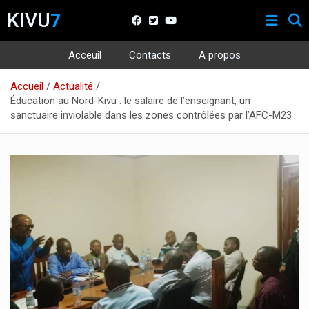
KIVU
7
Acceuil
Contacts
A propos
Aller
Accueil
Actualité
au
Éducation au Nord-Kivu : le salaire de l’enseignant, un
contenu
sanctuaire inviolable dans les zones contrôlées par l’AFC-M23