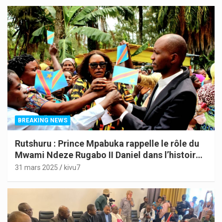
BREAKING NEWS
Rutshuru : Prince Mpabuka rappelle le rôle du
Mwami Ndeze Rugabo II Daniel dans l’histoire
de l’Indépendance du Congo
31 mars 2025
kivu7