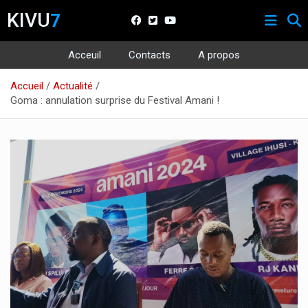
KIVU
7
Acceuil
Contacts
A propos
Aller
Accueil
Actualité
au
Goma : annulation surprise du Festival Amani !
contenu