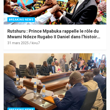
BREAKING NEWS
Rutshuru : Prince Mpabuka rappelle le rôle du
Mwami Ndeze Rugabo II Daniel dans l’histoire
de l’Indépendance du Congo
31 mars 2025
kivu7
BREAKING NEWS