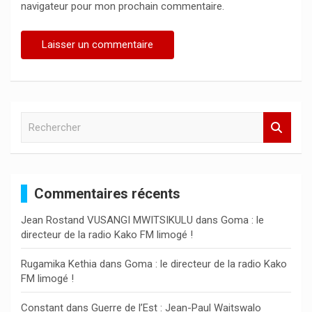
navigateur pour mon prochain commentaire.
R
e
c
h
e
Commentaires récents
r
c
Jean Rostand VUSANGI MWITSIKULU
dans
Goma : le
h
directeur de la radio Kako FM limogé !
e
r
Rugamika Kethia
dans
Goma : le directeur de la radio Kako
FM limogé !
Constant
dans
Guerre de l’Est : Jean-Paul Waitswalo