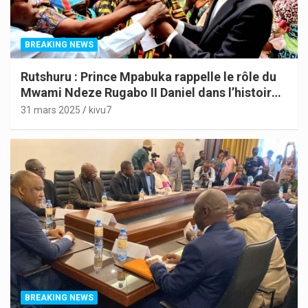
BREAKING NEWS
Rutshuru : Prince Mpabuka rappelle le rôle du
Mwami Ndeze Rugabo II Daniel dans l’histoire
de l’Indépendance du Congo
31 mars 2025
kivu7
BREAKING NEWS