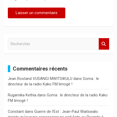
R
e
c
h
e
Commentaires récents
r
c
Jean Rostand VUSANGI MWITSIKULU
dans
Goma : le
h
directeur de la radio Kako FM limogé !
e
r
Rugamika Kethia
dans
Goma : le directeur de la radio Kako
FM limogé !
Constant
dans
Guerre de l’Est : Jean-Paul Waitswalo
insiste qu’aucune concession ne soit faite au Rwanda à