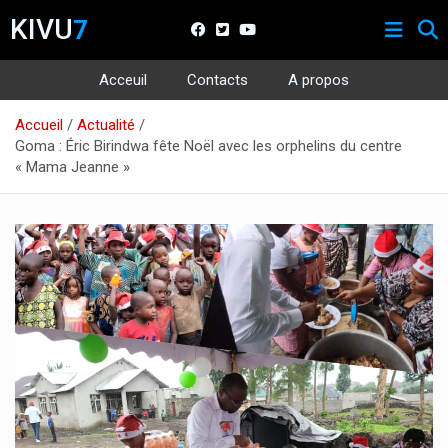
KIVU
7
Acceuil
Contacts
A propos
Aller
Accueil
Actualité
au
Goma : Éric Birindwa fête Noël avec les orphelins du centre
contenu
« Mama Jeanne »