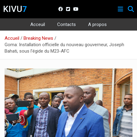
KIVU
7
Acceuil
Contacts
A propos
Aller
Accueil
Breaking News
au
Goma: Installation officielle du nouveau gouverneur, Joseph
contenu
Bahati, sous l’égide du M23-AFC