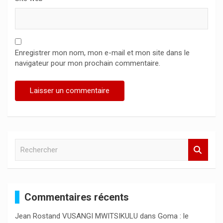
Enregistrer mon nom, mon e-mail et mon site dans le
navigateur pour mon prochain commentaire.
R
e
c
h
e
Commentaires récents
r
c
Jean Rostand VUSANGI MWITSIKULU
dans
Goma : le
h