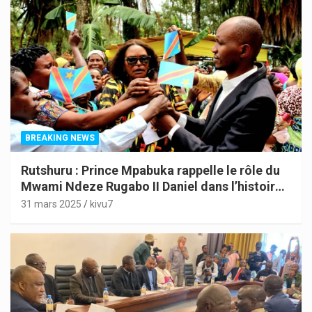
BREAKING NEWS
Rutshuru : Prince Mpabuka rappelle le rôle du
Mwami Ndeze Rugabo II Daniel dans l’histoire
de l’Indépendance du Congo
31 mars 2025
kivu7