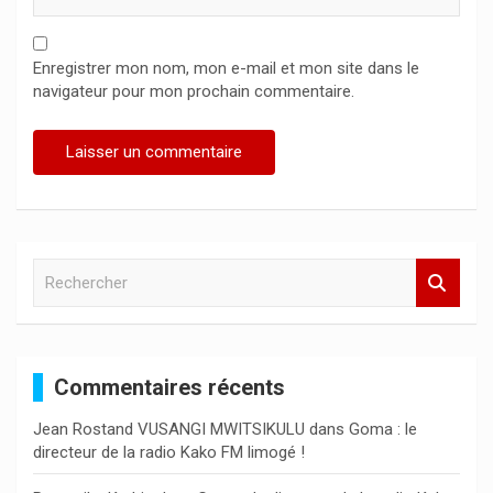
Enregistrer mon nom, mon e-mail et mon site dans le
navigateur pour mon prochain commentaire.
R
e
c
h
e
Commentaires récents
r
c
Jean Rostand VUSANGI MWITSIKULU
dans
Goma : le
h
directeur de la radio Kako FM limogé !
e
r