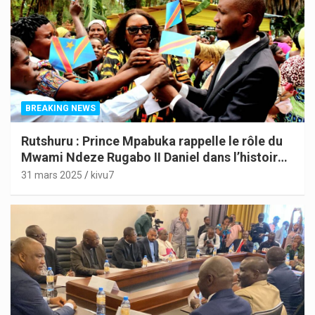
BREAKING NEWS
Rutshuru : Prince Mpabuka rappelle le rôle du
Mwami Ndeze Rugabo II Daniel dans l’histoire
de l’Indépendance du Congo
31 mars 2025
kivu7