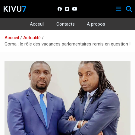
KIVU
7
Acceuil
Contacts
A propos
Aller
Accueil
Actualité
au
Goma : le rôle des vacances parlementaires remis en question !
contenu