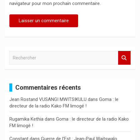
navigateur pour mon prochain commentaire.
R
e
c
h
e
Commentaires récents
r
c
Jean Rostand VUSANGI MWITSIKULU
dans
Goma : le
h
directeur de la radio Kako FM limogé !
e
r
Rugamika Kethia
dans
Goma : le directeur de la radio Kako
FM limogé !
Constant
dans
Guerre de l’Est : Jean-Paul Waitswalo