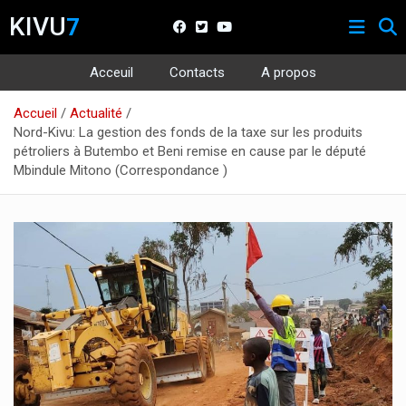
KIVU
7
Acceuil
Contacts
A propos
Aller
Accueil
Actualité
au
Nord-Kivu: La gestion des fonds de la taxe sur les produits
contenu
pétroliers à Butembo et Beni remise en cause par le député
Mbindule Mitono (Correspondance )