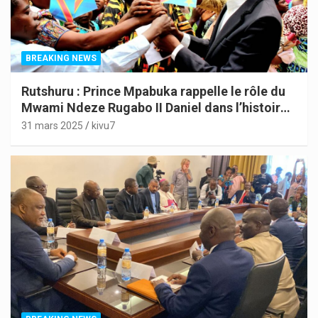
BREAKING NEWS
Rutshuru : Prince Mpabuka rappelle le rôle du
Mwami Ndeze Rugabo II Daniel dans l’histoire
de l’Indépendance du Congo
31 mars 2025
kivu7