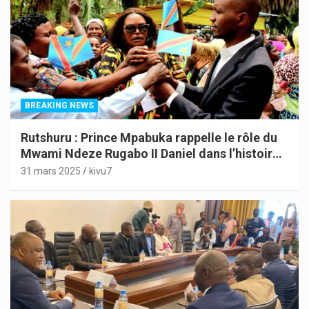
BREAKING NEWS
Rutshuru : Prince Mpabuka rappelle le rôle du
Mwami Ndeze Rugabo II Daniel dans l’histoire
de l’Indépendance du Congo
31 mars 2025
kivu7