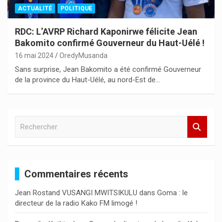
ACTUALITÉ
POLITIQUE
RDC: L’AVRP Richard Kaponirwe félicite Jean
Bakomito confirmé Gouverneur du Haut-Uélé !
16 mai 2024
OredyMusanda
Sans surprise, Jean Bakomito a été confirmé Gouverneur
de la province du Haut-Uélé, au nord-Est de…
R
e
c
h
e
Commentaires récents
r
c
Jean Rostand VUSANGI MWITSIKULU
dans
Goma : le
h
directeur de la radio Kako FM limogé !
e
r