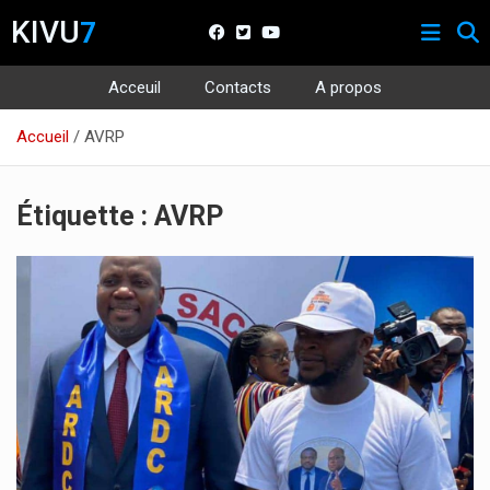
KIVU
7
Acceuil
Contacts
A propos
Aller
Accueil
AVRP
au
contenu
Étiquette :
AVRP