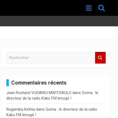
R
e
c
h
e
Commentaires récents
r
c
Jean Rostand VUSANGI MWITSIKULU
dans
Goma : le
h
directeur de la radio Kako FM limogé !
e
r
Rugamika Kethia
dans
Goma : le directeur de la radio
Kako FM limogé !