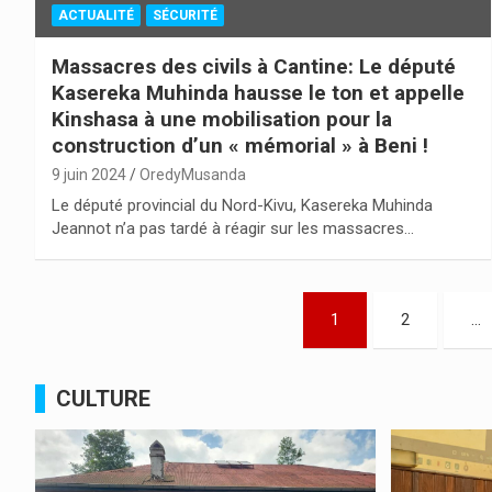
ACTUALITÉ
SÉCURITÉ
Massacres des civils à Cantine: Le député
Kasereka Muhinda hausse le ton et appelle
Kinshasa à une mobilisation pour la
construction d’un « mémorial » à Beni !
9 juin 2024
OredyMusanda
Le député provincial du Nord-Kivu, Kasereka Muhinda
Jeannot n’a pas tardé à réagir sur les massacres…
Pagination
1
2
…
des
publications
CULTURE