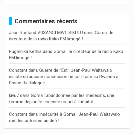
c
h
e
Commentaires récents
r
c
Jean Rostand VUSANGI MWITSIKULU
dans
Goma : le
h
directeur de la radio Kako FM limogé !
e
r
Rugamika Kethia
dans
Goma : le directeur de la radio Kako
FM limogé !
Constant
dans
Guerre de l’Est : Jean-Paul Waitswalo
insiste qu’aucune concession ne soit faite au Rwanda à
l’issue du dialogue
kivu7
dans
Goma : abandonnée par les médecins, une
femme déplacée enceinte meurt à l’hôpital
Constant
dans
Insécurité à Goma : Jean-Paul Waitswalo
met les autorités au défi !