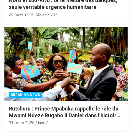
Nord et sud-Kivu : la fermeture des banques,
seule véritable urgence humanitaire
26 novembre 2025
kivu7
BREAKING NEWS
Rutshuru : Prince Mpabuka rappelle le rôle du
Mwami Ndeze Rugabo II Daniel dans l’histoire
de l’Indépendance du Congo
31 mars 2025
kivu7