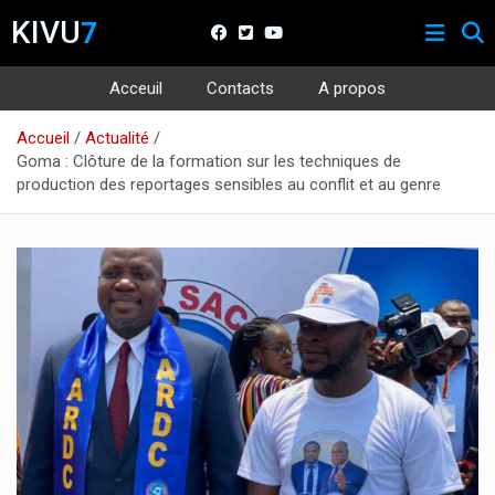
KIVU
7
Acceuil
Contacts
A propos
Aller
Accueil
Actualité
au
Goma : Clôture de la formation sur les techniques de
contenu
production des reportages sensibles au conflit et au genre