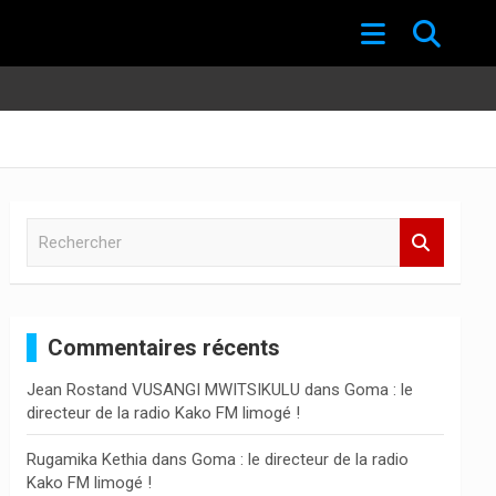
R
e
c
h
e
Commentaires récents
r
c
Jean Rostand VUSANGI MWITSIKULU
dans
Goma : le
h
directeur de la radio Kako FM limogé !
e
r
Rugamika Kethia
dans
Goma : le directeur de la radio
Kako FM limogé !