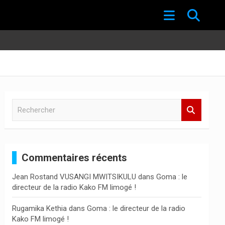
R
e
c
h
e
Commentaires récents
r
c
Jean Rostand VUSANGI MWITSIKULU
dans
Goma : le
h
directeur de la radio Kako FM limogé !
e
r
Rugamika Kethia
dans
Goma : le directeur de la radio
Kako FM limogé !