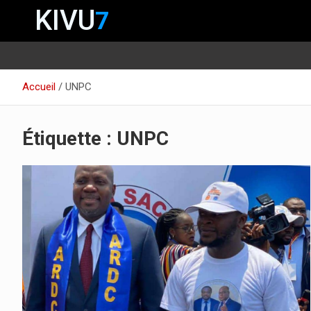
KIVU
7
Aller
Accueil
UNPC
au
contenu
Étiquette :
UNPC