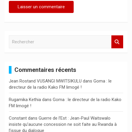
R
e
c
h
e
Commentaires récents
r
c
Jean Rostand VUSANGI MWITSIKULU
dans
Goma : le
h
directeur de la radio Kako FM limogé !
e
r
Rugamika Kethia
dans
Goma : le directeur de la radio Kako
FM limogé !
Constant
dans
Guerre de l’Est : Jean-Paul Waitswalo
insiste qu’aucune concession ne soit faite au Rwanda à
l’issue du dialogue