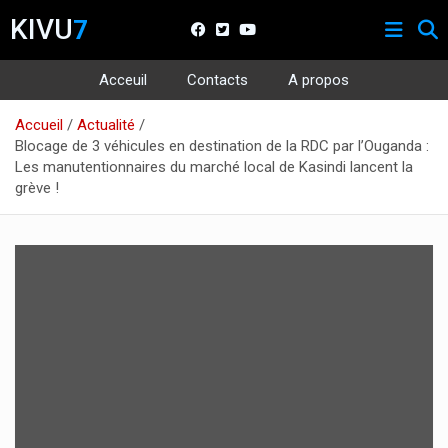
KIVU
7
Acceuil
Contacts
A propos
Aller
Accueil
Actualité
au
Blocage de 3 véhicules en destination de la RDC par l’Ouganda :
contenu
Les manutentionnaires du marché local de Kasindi lancent la
grève !