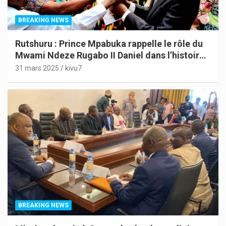
BREAKING NEWS
Rutshuru : Prince Mpabuka rappelle le rôle du
Mwami Ndeze Rugabo II Daniel dans l’histoire
de l’Indépendance du Congo
31 mars 2025
kivu7
BREAKING NEWS