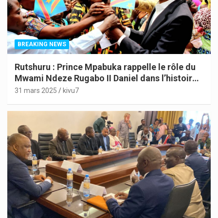
BREAKING NEWS
Rutshuru : Prince Mpabuka rappelle le rôle du
Mwami Ndeze Rugabo II Daniel dans l’histoire
de l’Indépendance du Congo
31 mars 2025
kivu7