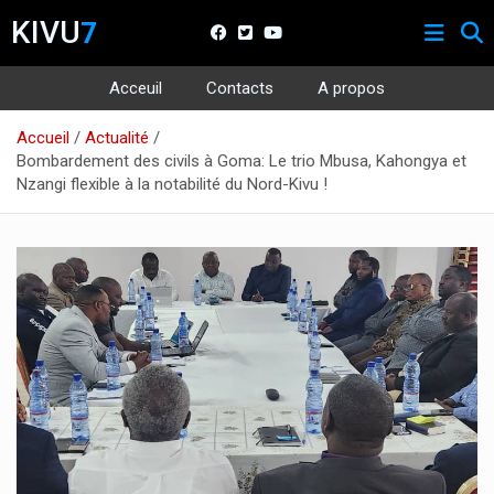
KIVU
7
Acceuil
Contacts
A propos
Aller
Accueil
Actualité
au
Bombardement des civils à Goma: Le trio Mbusa, Kahongya et
contenu
Nzangi flexible à la notabilité du Nord-Kivu !