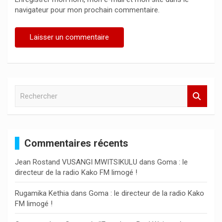
navigateur pour mon prochain commentaire.
R
e
c
h
e
Commentaires récents
r
c
Jean Rostand VUSANGI MWITSIKULU
dans
Goma : le
h
directeur de la radio Kako FM limogé !
e
r
Rugamika Kethia
dans
Goma : le directeur de la radio Kako
FM limogé !