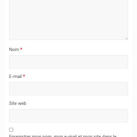
Nom
*
E-mail
*
Site web
Enregistrer mon nom, mon e-mail et mon site dans le