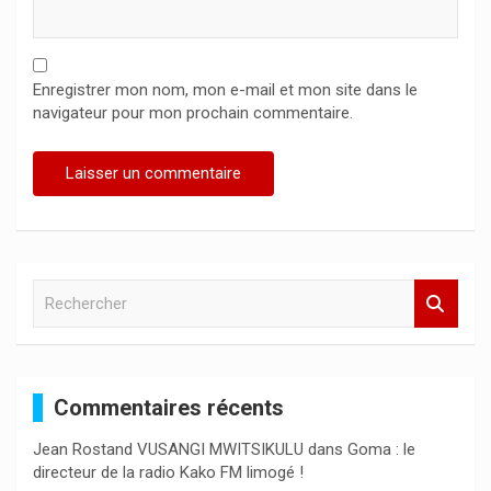
Enregistrer mon nom, mon e-mail et mon site dans le
navigateur pour mon prochain commentaire.
R
e
c
h
e
Commentaires récents
r
c
Jean Rostand VUSANGI MWITSIKULU
dans
Goma : le
h
directeur de la radio Kako FM limogé !
e