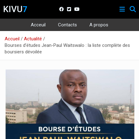
KIVU
7
Acceuil
Contacts
A propos
Aller
Accueil
Actualité
au
Bourses d’études Jean-Paul Waitswalo : la liste complète des
contenu
boursiers dévoilée