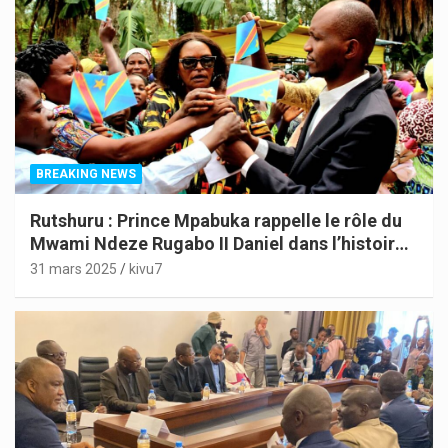
BREAKING NEWS
Rutshuru : Prince Mpabuka rappelle le rôle du
Mwami Ndeze Rugabo II Daniel dans l’histoire
de l’Indépendance du Congo
31 mars 2025
kivu7