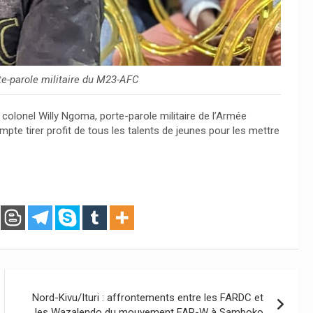
te-parole militaire du M23-AFC
le colonel Willy Ngoma, porte-parole militaire de l’Armée
mpte tirer profit de tous les talents de jeunes pour les mettre
Nord-Kivu/Ituri : affrontements entre les FARDC et
les Wazalendo du mouvement FAR-W à Samboko