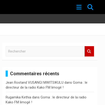
R
e
c
h
e
Commentaires récents
r
c
Jean Rostand VUSANGI MWITSIKULU
dans
Goma : le
h
directeur de la radio Kako FM limogé !
e
r
Rugamika Kethia
dans
Goma : le directeur de la radio
Kako FM limogé !