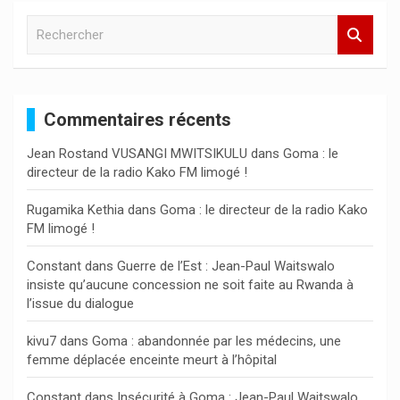
R
e
c
h
e
Commentaires récents
r
c
Jean Rostand VUSANGI MWITSIKULU
dans
Goma : le
h
directeur de la radio Kako FM limogé !
e
r
Rugamika Kethia
dans
Goma : le directeur de la radio Kako
FM limogé !
Constant
dans
Guerre de l’Est : Jean-Paul Waitswalo
insiste qu’aucune concession ne soit faite au Rwanda à
l’issue du dialogue
kivu7
dans
Goma : abandonnée par les médecins, une
femme déplacée enceinte meurt à l’hôpital
Constant
dans
Insécurité à Goma : Jean-Paul Waitswalo