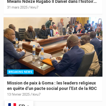
Mwami Ndeze Rugabo II Daniel dans l’histoire
de l’Indépendance du Congo
31 mars 2025
kivu7
BREAKING NEWS
Mission de paix à Goma : les leaders religieux
en quête d’un pacte social pour l’Est de la RDC
13 février 2025
kivu7