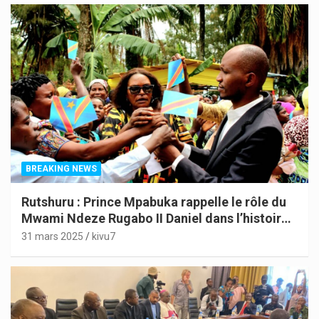
BREAKING NEWS
Rutshuru : Prince Mpabuka rappelle le rôle du
Mwami Ndeze Rugabo II Daniel dans l’histoire
de l’Indépendance du Congo
31 mars 2025
kivu7