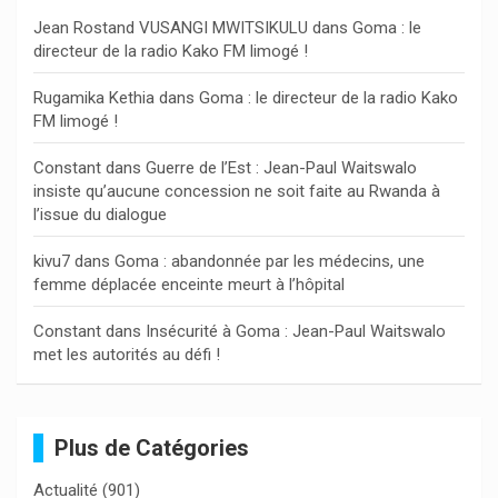
c
Jean Rostand VUSANGI MWITSIKULU
dans
Goma : le
h
directeur de la radio Kako FM limogé !
e
r
Rugamika Kethia
dans
Goma : le directeur de la radio Kako
FM limogé !
Constant
dans
Guerre de l’Est : Jean-Paul Waitswalo
insiste qu’aucune concession ne soit faite au Rwanda à
l’issue du dialogue
kivu7
dans
Goma : abandonnée par les médecins, une
femme déplacée enceinte meurt à l’hôpital
Constant
dans
Insécurité à Goma : Jean-Paul Waitswalo
met les autorités au défi !
Plus de Catégories
Actualité
(901)