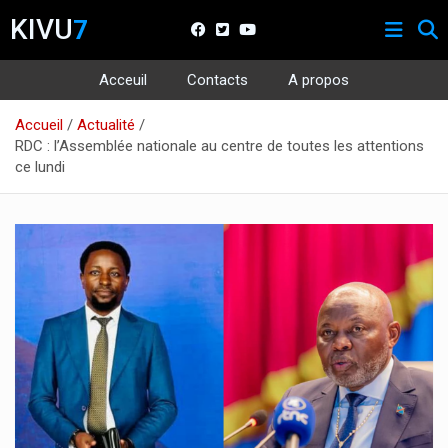
KIVU
7
Acceuil
Contacts
A propos
Aller
Accueil
Actualité
au
RDC : l’Assemblée nationale au centre de toutes les attentions
contenu
ce lundi