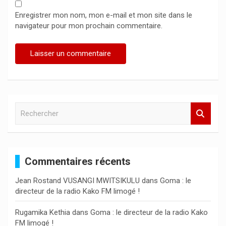
Enregistrer mon nom, mon e-mail et mon site dans le
navigateur pour mon prochain commentaire.
R
e
c
h
e
Commentaires récents
r
c
Jean Rostand VUSANGI MWITSIKULU
dans
Goma : le
h
directeur de la radio Kako FM limogé !
e
r
Rugamika Kethia
dans
Goma : le directeur de la radio Kako
FM limogé !