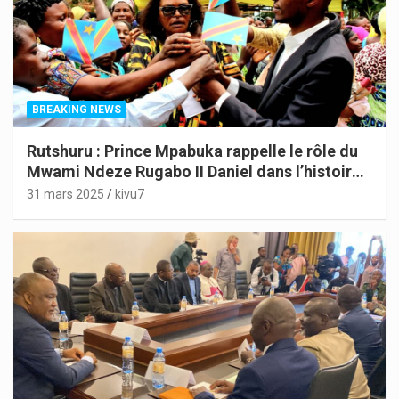
BREAKING NEWS
Rutshuru : Prince Mpabuka rappelle le rôle du
Mwami Ndeze Rugabo II Daniel dans l’histoire
de l’Indépendance du Congo
31 mars 2025
kivu7