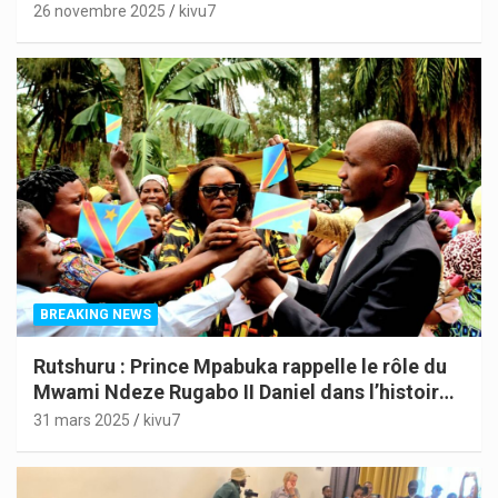
26 novembre 2025
kivu7
BREAKING NEWS
Rutshuru : Prince Mpabuka rappelle le rôle du
Mwami Ndeze Rugabo II Daniel dans l’histoire
de l’Indépendance du Congo
31 mars 2025
kivu7