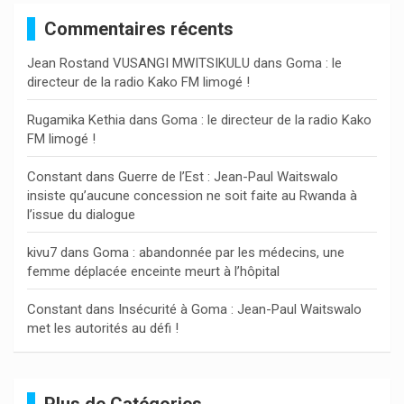
e
Commentaires récents
r
c
Jean Rostand VUSANGI MWITSIKULU
dans
Goma : le
h
directeur de la radio Kako FM limogé !
e
r
Rugamika Kethia
dans
Goma : le directeur de la radio Kako
FM limogé !
Constant
dans
Guerre de l’Est : Jean-Paul Waitswalo
insiste qu’aucune concession ne soit faite au Rwanda à
l’issue du dialogue
kivu7
dans
Goma : abandonnée par les médecins, une
femme déplacée enceinte meurt à l’hôpital
Constant
dans
Insécurité à Goma : Jean-Paul Waitswalo
met les autorités au défi !