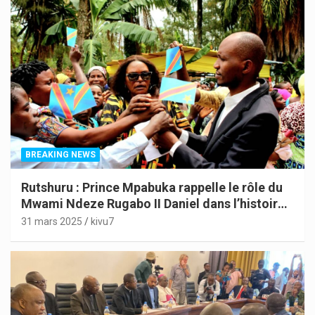
BREAKING NEWS
Rutshuru : Prince Mpabuka rappelle le rôle du
Mwami Ndeze Rugabo II Daniel dans l’histoire
de l’Indépendance du Congo
31 mars 2025
kivu7