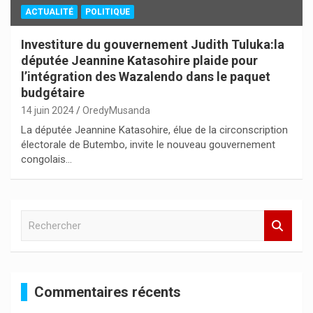
ACTUALITÉ
POLITIQUE
Investiture du gouvernement Judith Tuluka:la
députée Jeannine Katasohire plaide pour
l’intégration des Wazalendo dans le paquet
budgétaire
14 juin 2024
OredyMusanda
La députée Jeannine Katasohire, élue de la circonscription
électorale de Butembo, invite le nouveau gouvernement
congolais…
R
e
c
h
e
Commentaires récents
r
c