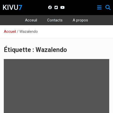
KIVU
7
Acceuil
Contacts
A propos
Aller
Accueil
Wazalendo
au
contenu
Étiquette :
Wazalendo