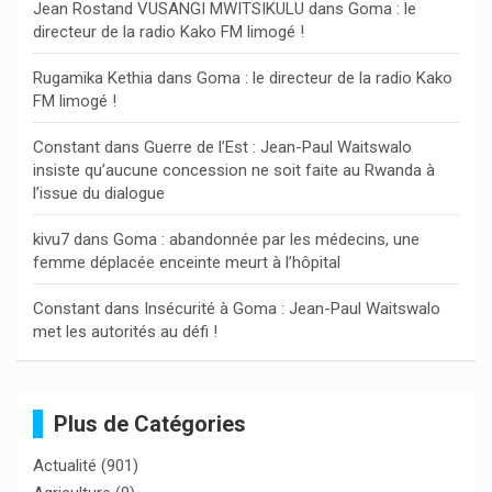
Jean Rostand VUSANGI MWITSIKULU
dans
Goma : le
h
directeur de la radio Kako FM limogé !
e
r
Rugamika Kethia
dans
Goma : le directeur de la radio Kako
FM limogé !
Constant
dans
Guerre de l’Est : Jean-Paul Waitswalo
insiste qu’aucune concession ne soit faite au Rwanda à
l’issue du dialogue
kivu7
dans
Goma : abandonnée par les médecins, une
femme déplacée enceinte meurt à l’hôpital
Constant
dans
Insécurité à Goma : Jean-Paul Waitswalo
met les autorités au défi !
Plus de Catégories
Actualité
(901)