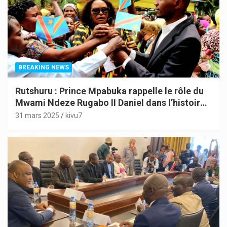
BREAKING NEWS
Rutshuru : Prince Mpabuka rappelle le rôle du
Mwami Ndeze Rugabo II Daniel dans l’histoire
de l’Indépendance du Congo
31 mars 2025
kivu7