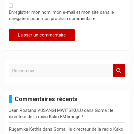
Enregistrer mon nom, mon e-mail et mon site dans le
navigateur pour mon prochain commentaire.
R
e
c
h
e
Commentaires récents
r
c
Jean Rostand VUSANGI MWITSIKULU
dans
Goma : le
h
directeur de la radio Kako FM limogé !
e
r
Rugamika Kethia
dans
Goma : le directeur de la radio Kako