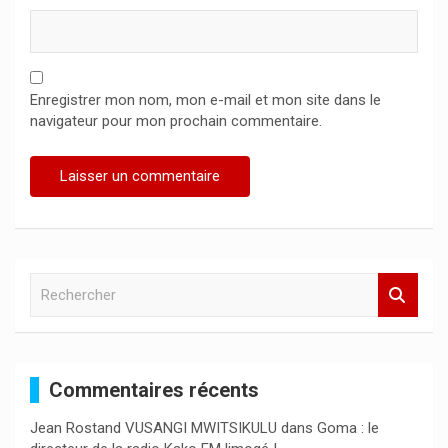
Enregistrer mon nom, mon e-mail et mon site dans le
navigateur pour mon prochain commentaire.
R
e
c
h
e
Commentaires récents
r
c
Jean Rostand VUSANGI MWITSIKULU
dans
Goma : le
h