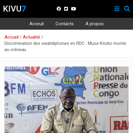
KIVU
7
Acceuil
Contacts
A propos
Aller
Accueil
Actualité
au
Discrimination des swahiliphones en RDC : Musa Kitoko monte
contenu
au créneau