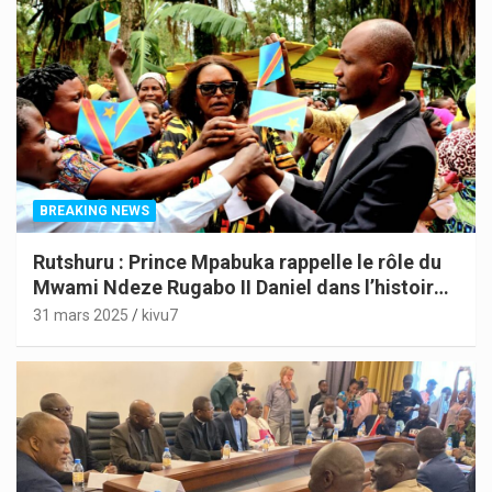
BREAKING NEWS
Rutshuru : Prince Mpabuka rappelle le rôle du
Mwami Ndeze Rugabo II Daniel dans l’histoire
de l’Indépendance du Congo
31 mars 2025
kivu7