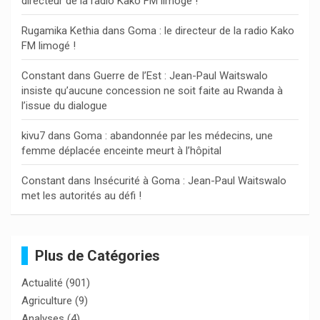
directeur de la radio Kako FM limogé !
e
r
Rugamika Kethia
dans
Goma : le directeur de la radio Kako
FM limogé !
Constant
dans
Guerre de l’Est : Jean-Paul Waitswalo
insiste qu’aucune concession ne soit faite au Rwanda à
l’issue du dialogue
kivu7
dans
Goma : abandonnée par les médecins, une
femme déplacée enceinte meurt à l’hôpital
Constant
dans
Insécurité à Goma : Jean-Paul Waitswalo
met les autorités au défi !
Plus de Catégories
Actualité
(901)
Agriculture
(9)
Analyses
(4)