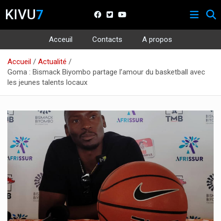
KIVU
7
Acceuil
Contacts
A propos
Aller
Accueil
Actualité
au
Goma : Bismack Biyombo partage l’amour du basketball avec
contenu
les jeunes talents locaux