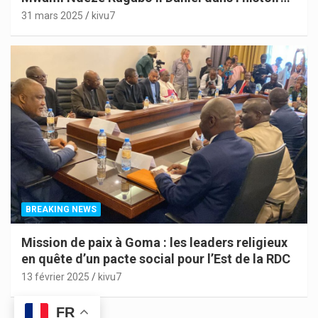
de l’Indépendance du Congo
31 mars 2025
kivu7
BREAKING NEWS
Mission de paix à Goma : les leaders religieux
en quête d’un pacte social pour l’Est de la RDC
13 février 2025
kivu7
FR