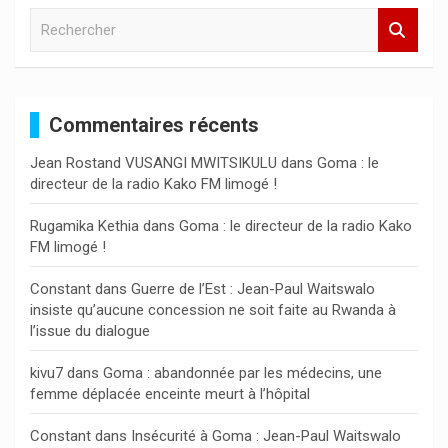
R
e
c
h
e
Commentaires récents
r
c
Jean Rostand VUSANGI MWITSIKULU
dans
Goma : le
h
directeur de la radio Kako FM limogé !
e
r
Rugamika Kethia
dans
Goma : le directeur de la radio Kako
FM limogé !
Constant
dans
Guerre de l’Est : Jean-Paul Waitswalo
insiste qu’aucune concession ne soit faite au Rwanda à
l’issue du dialogue
kivu7
dans
Goma : abandonnée par les médecins, une
femme déplacée enceinte meurt à l’hôpital
Constant
dans
Insécurité à Goma : Jean-Paul Waitswalo