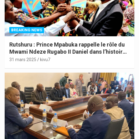
BREAKING NEWS
Rutshuru : Prince Mpabuka rappelle le rôle du
Mwami Ndeze Rugabo II Daniel dans l’histoire
de l’Indépendance du Congo
31 mars 2025
kivu7