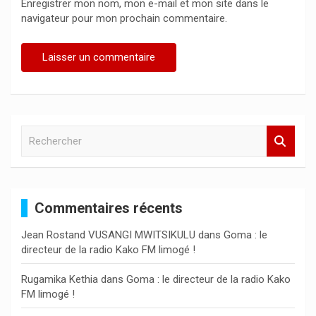
Enregistrer mon nom, mon e-mail et mon site dans le
navigateur pour mon prochain commentaire.
R
e
c
h
e
Commentaires récents
r
c
Jean Rostand VUSANGI MWITSIKULU
dans
Goma : le
h
directeur de la radio Kako FM limogé !
e
r
Rugamika Kethia
dans
Goma : le directeur de la radio Kako
FM limogé !