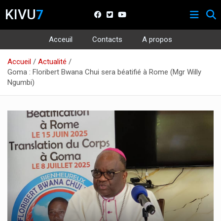
KIVU
7
Acceuil
Contacts
A propos
Aller
Accueil
Actualité
au
Goma : Floribert Bwana Chui sera béatifié à Rome (Mgr Willy
contenu
Ngumbi)