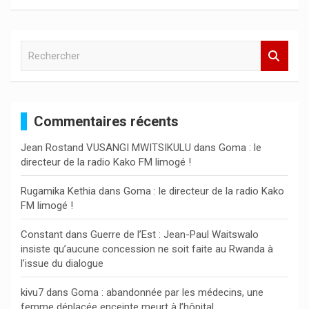
R
e
c
h
e
Commentaires récents
r
c
Jean Rostand VUSANGI MWITSIKULU
dans
Goma : le
h
directeur de la radio Kako FM limogé !
e
r
Rugamika Kethia
dans
Goma : le directeur de la radio Kako
FM limogé !
Constant
dans
Guerre de l’Est : Jean-Paul Waitswalo
insiste qu’aucune concession ne soit faite au Rwanda à
l’issue du dialogue
kivu7
dans
Goma : abandonnée par les médecins, une
femme déplacée enceinte meurt à l’hôpital