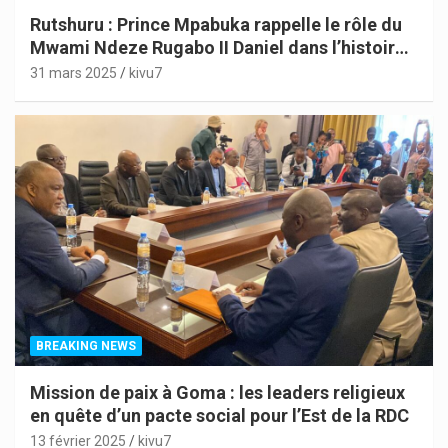
Rutshuru : Prince Mpabuka rappelle le rôle du
Mwami Ndeze Rugabo II Daniel dans l’histoire
de l’Indépendance du Congo
31 mars 2025
kivu7
BREAKING NEWS
Mission de paix à Goma : les leaders religieux
en quête d’un pacte social pour l’Est de la RDC
13 février 2025
kivu7