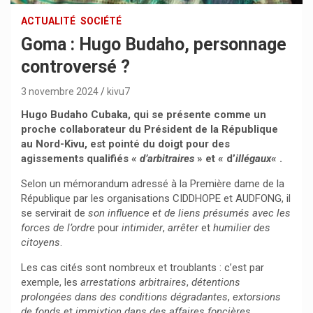
ACTUALITÉ
SOCIÉTÉ
Goma : Hugo Budaho, personnage
controversé ?
3 novembre 2024
kivu7
Hugo Budaho Cubaka, qui se présente comme un
proche collaborateur du Président de la République
au Nord-Kivu, est pointé du doigt pour des
agissements qualifiés «
d’arbitraires
» et « d’
illégaux
« .
Selon un mémorandum adressé à la Première dame de la
République par les organisations CIDDHOPE et AUDFONG, il
se servirait de
son influence
et de liens présumés avec les
forces de l’ordre
pour
intimider
,
arrêter
et
humilier des
citoyens
.
Les cas cités sont nombreux et troublants : c’est par
exemple, les
arrestations arbitraires
,
détentions
prolongées dans des conditions dégradantes
,
extorsions
de fonds
et
immixtion dans des affaires foncières
.