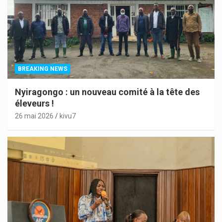
BREAKING NEWS
Nyiragongo : un nouveau comité à la tête des
éleveurs !
26 mai 2026
kivu7