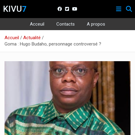
KIVU
7
Acceuil
Contacts
A propos
Aller
Accueil
Actualité
au
Goma : Hugo Budaho, personnage controversé ?
contenu