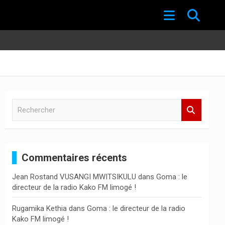
R
e
c
h
e
Commentaires récents
r
c
Jean Rostand VUSANGI MWITSIKULU
dans
Goma : le
h
directeur de la radio Kako FM limogé !
e
r
Rugamika Kethia
dans
Goma : le directeur de la radio
Kako FM limogé !