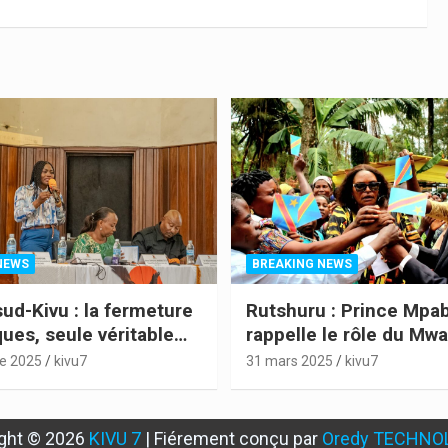
NEWS
BREAKING NEWS
sud-Kivu : la fermeture
Rutshuru : Prince Mpa
ues, seule véritable
rappelle le rôle du Mw
humanitaire
Ndeze Rugabo II Danie
e 2025
kivu7
31 mars 2025
kivu7
l’histoire de l’Indépen
Congo
ght ©
2026
KIVU 7
|
Fiérement conçu par
Oredy TECHNO