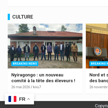
CULTURE
BREAKING NEWS
BREAKING 
Nyiragongo : un nouveau
Nord et 
comité à la tête des éleveurs !
des banq
urgence 
26 mai 2026
kivu7
26 novembr
FR
Copyri