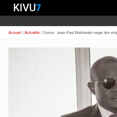
KIVU
7
Aller
Accueil
Actualité
Goma : Jean-Paul Waitswalo exige des enq
au
contenu