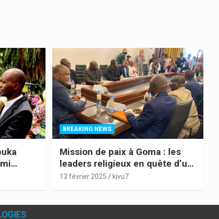
BREAKING NEWS
buka
Mission de paix à Goma : les
ami
leaders religieux en quête d’un
l dans
pacte social pour l’Est de la
13 février 2025
kivu7
dance du
RDC
LOGIES