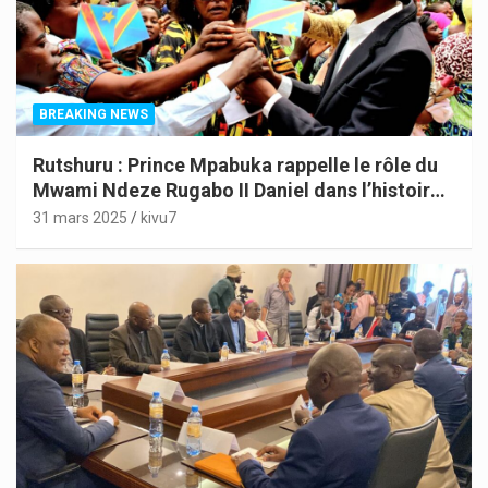
BREAKING NEWS
Rutshuru : Prince Mpabuka rappelle le rôle du
Mwami Ndeze Rugabo II Daniel dans l’histoire
de l’Indépendance du Congo
31 mars 2025
kivu7