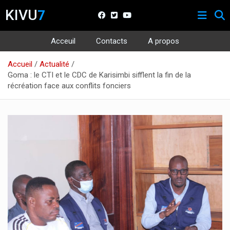
KIVU
7
Acceuil
Contacts
A propos
Aller
Accueil
Actualité
au
Goma : le CTI et le CDC de Karisimbi sifflent la fin de la
contenu
récréation face aux conflits fonciers