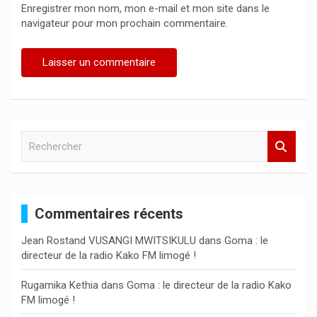
Enregistrer mon nom, mon e-mail et mon site dans le
navigateur pour mon prochain commentaire.
R
e
c
h
e
Commentaires récents
r
c
Jean Rostand VUSANGI MWITSIKULU
dans
Goma : le
h
directeur de la radio Kako FM limogé !
e
r
Rugamika Kethia
dans
Goma : le directeur de la radio Kako
FM limogé !