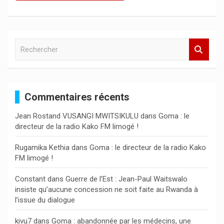
R
e
c
h
e
Commentaires récents
r
c
Jean Rostand VUSANGI MWITSIKULU
dans
Goma : le
h
directeur de la radio Kako FM limogé !
e
r
Rugamika Kethia
dans
Goma : le directeur de la radio Kako
FM limogé !
Constant
dans
Guerre de l’Est : Jean-Paul Waitswalo
insiste qu’aucune concession ne soit faite au Rwanda à
l’issue du dialogue
kivu7
dans
Goma : abandonnée par les médecins, une