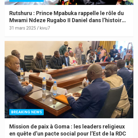
Rutshuru : Prince Mpabuka rappelle le rôle du
Mwami Ndeze Rugabo II Daniel dans l’histoire
de l’Indépendance du Congo
31 mars 2025
kivu7
BREAKING NEWS
Mission de paix à Goma : les leaders religieux
en quête d’un pacte social pour l’Est de la RDC