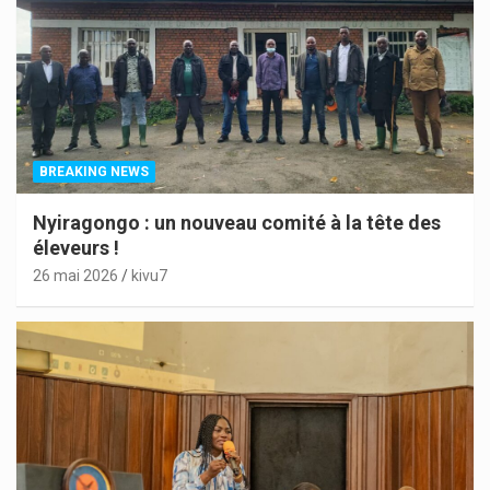
BREAKING NEWS
Nyiragongo : un nouveau comité à la tête des
éleveurs !
26 mai 2026
kivu7