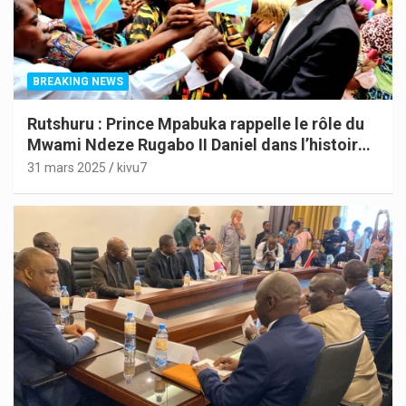
BREAKING NEWS
Rutshuru : Prince Mpabuka rappelle le rôle du
Mwami Ndeze Rugabo II Daniel dans l’histoire
de l’Indépendance du Congo
31 mars 2025
kivu7