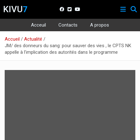
KIVU
7
Acceuil
Contacts
A propos
Aller
Accueil
Actualité
au
JM/ des donneurs du sang: pour sauver des vies , le CPTS NK
contenu
appelle à l’implication des autorités dans le programme