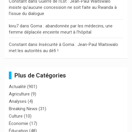
Constant
dans
Guerre de l’Est : Jean-Paul Waitswalo
insiste qu’aucune concession ne soit faite au Rwanda à
l’issue du dialogue
kivu7
dans
Goma : abandonnée par les médecins, une
femme déplacée enceinte meurt à l’hôpital
Constant
dans
Insécurité à Goma : Jean-Paul Waitswalo
met les autorités au défi !
Plus de Catégories
Actualité
(901)
Agriculture
(9)
Analyses
(4)
Breaking News
(31)
Culture
(10)
Économie
(17)
Éducation
(48)