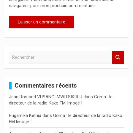
navigateur pour mon prochain commentaire.
R
e
c
h
e
Commentaires récents
r
c
Jean Rostand VUSANGI MWITSIKULU
dans
Goma : le
h
directeur de la radio Kako FM limogé !
e
r
Rugamika Kethia
dans
Goma : le directeur de la radio Kako
FM limogé !