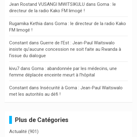
Jean Rostand VUSANGI MWITSIKULU
dans
Goma : le
h
directeur de la radio Kako FM limogé !
e
r
Rugamika Kethia
dans
Goma : le directeur de la radio Kako
FM limogé !
Constant
dans
Guerre de l’Est : Jean-Paul Waitswalo
insiste qu’aucune concession ne soit faite au Rwanda à
l’issue du dialogue
kivu7
dans
Goma : abandonnée par les médecins, une
femme déplacée enceinte meurt à l’hôpital
Constant
dans
Insécurité à Goma : Jean-Paul Waitswalo
met les autorités au défi !
Plus de Catégories
Actualité
(901)