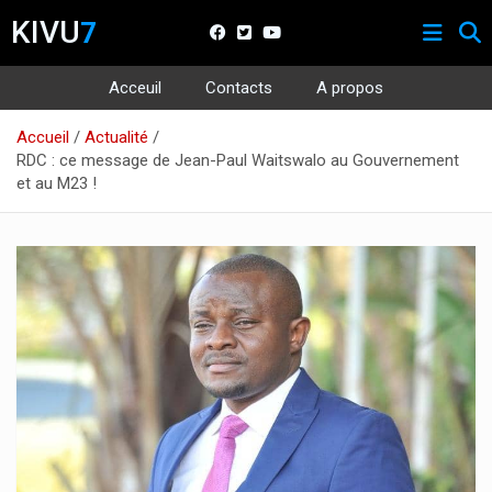
KIVU
7
Acceuil
Contacts
A propos
Aller
Accueil
Actualité
au
RDC : ce message de Jean-Paul Waitswalo au Gouvernement
contenu
et au M23 !