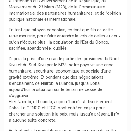
À l’attention du Gouvernement de la République, du
Mouvement du 23 Mars (M23), de la Communauté
internationale, des partenaires humanitaires, et de l’opinion
publique nationale et internationale.
En tant que citoyen congolais, en tant que fils de cette
terre meurtrie, pour faire entendre la voix de celles et ceux
qu’on n’écoute plus : la population de l’Est du Congo,
sacrifiée, abandonnée, oubliée.
Depuis la prise d’une grande partie des provinces du Nord-
Kivu et du Sud-Kivu par le M23, notre pays vit une crise
humanitaire, sécuritaire, économique et sociale d’une
gravité extrême. Et pendant que des négociations
s’enchaînent, de Nairobi à Luanda, jusqu’à Doha
aujourd’hui, la situation sur le terrain ne cesse de
s’aggraver.
Hier Nairobi, et Luanda, aujourd’hui c’est discrètement
Doha. La CENCO et l’ECC sont entrées en jeu pour
chercher une solution à la paix, mais jusqu’à présent, il n’y
a aucune suite concrète.
En tout cela, la population ignore la vraie cause de cette