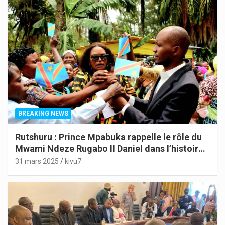
BREAKING NEWS
Rutshuru : Prince Mpabuka rappelle le rôle du
Mwami Ndeze Rugabo II Daniel dans l’histoire
de l’Indépendance du Congo
31 mars 2025
kivu7