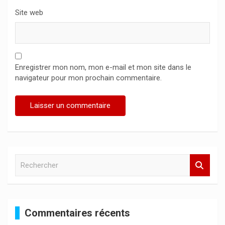
Site web
Enregistrer mon nom, mon e-mail et mon site dans le
navigateur pour mon prochain commentaire.
R
e
c
h
e
Commentaires récents
r
c