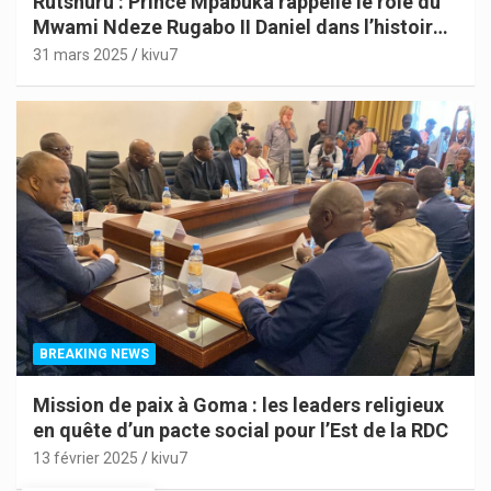
Rutshuru : Prince Mpabuka rappelle le rôle du
Mwami Ndeze Rugabo II Daniel dans l’histoire
de l’Indépendance du Congo
31 mars 2025
kivu7
BREAKING NEWS
Mission de paix à Goma : les leaders religieux
en quête d’un pacte social pour l’Est de la RDC
13 février 2025
kivu7