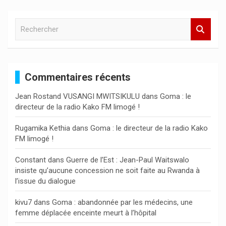
R
e
c
h
e
Commentaires récents
r
c
Jean Rostand VUSANGI MWITSIKULU
dans
Goma : le
h
directeur de la radio Kako FM limogé !
e
r
Rugamika Kethia
dans
Goma : le directeur de la radio Kako
FM limogé !
Constant
dans
Guerre de l’Est : Jean-Paul Waitswalo
insiste qu’aucune concession ne soit faite au Rwanda à
l’issue du dialogue
kivu7
dans
Goma : abandonnée par les médecins, une
femme déplacée enceinte meurt à l’hôpital