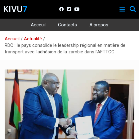
KIVU
7
Acceuil
Contacts
A propos
Aller
Accueil
Actualité
au
RDC : le pays consolide le leadership régional en matière de
contenu
transport avec l’adhésion de la zambie dans l’AFTTCC