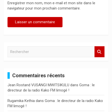
Enregistrer mon nom, mon e-mail et mon site dans le
navigateur pour mon prochain commentaire.
R
e
c
h
e
Commentaires récents
r
c
Jean Rostand VUSANGI MWITSIKULU
dans
Goma : le
h
directeur de la radio Kako FM limogé !
e
r
Rugamika Kethia
dans
Goma : le directeur de la radio Kako
FM limogé !