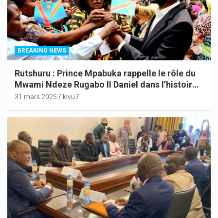
BREAKING NEWS
Rutshuru : Prince Mpabuka rappelle le rôle du
Mwami Ndeze Rugabo II Daniel dans l’histoire
de l’Indépendance du Congo
31 mars 2025
kivu7