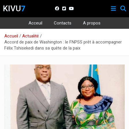
KIVU
7
Acceuil
Contacts
A propos
Aller
Accueil
Actualité
au
Accord de paix de Washington : le FNPSS prêt à accompagner
contenu
Félix Tshisekedi dans sa quête de la paix