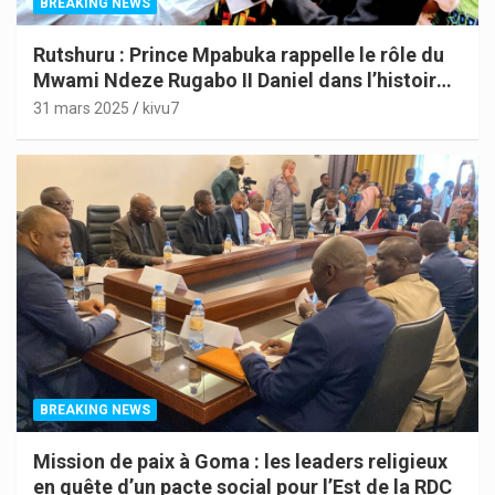
BREAKING NEWS
Rutshuru : Prince Mpabuka rappelle le rôle du
Mwami Ndeze Rugabo II Daniel dans l’histoire
de l’Indépendance du Congo
31 mars 2025
kivu7
BREAKING NEWS
Mission de paix à Goma : les leaders religieux
en quête d’un pacte social pour l’Est de la RDC