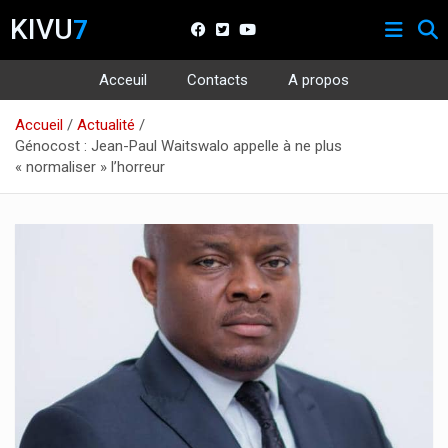
KIVU
7
Acceuil
Contacts
A propos
Aller
Accueil
Actualité
au
Génocost : Jean-Paul Waitswalo appelle à ne plus
contenu
« normaliser » l’horreur