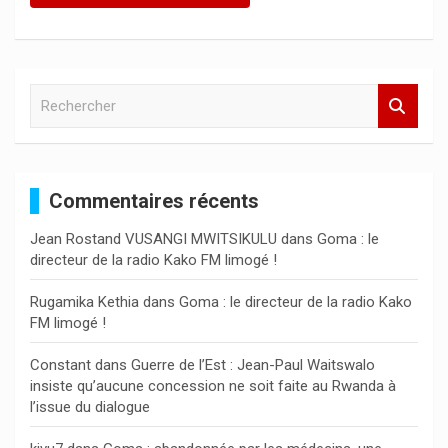
R
e
c
h
e
Commentaires récents
r
c
Jean Rostand VUSANGI MWITSIKULU
dans
Goma : le
h
directeur de la radio Kako FM limogé !
e
r
Rugamika Kethia
dans
Goma : le directeur de la radio Kako
FM limogé !
Constant
dans
Guerre de l’Est : Jean-Paul Waitswalo
insiste qu’aucune concession ne soit faite au Rwanda à
l’issue du dialogue