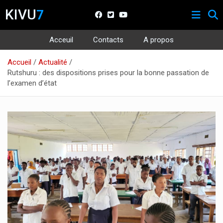
KIVU
7
Acceuil
Contacts
A propos
Aller
Accueil
Actualité
au
Rutshuru : des dispositions prises pour la bonne passation de
contenu
l’examen d’état