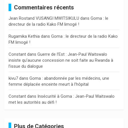
e
Commentaires récents
r
c
Jean Rostand VUSANGI MWITSIKULU
dans
Goma : le
h
directeur de la radio Kako FM limogé !
e
r
Rugamika Kethia
dans
Goma : le directeur de la radio Kako
FM limogé !
Constant
dans
Guerre de l’Est : Jean-Paul Waitswalo
insiste qu’aucune concession ne soit faite au Rwanda à
l’issue du dialogue
kivu7
dans
Goma : abandonnée par les médecins, une
femme déplacée enceinte meurt à l’hôpital
Constant
dans
Insécurité à Goma : Jean-Paul Waitswalo
met les autorités au défi !
Plus de Catégories