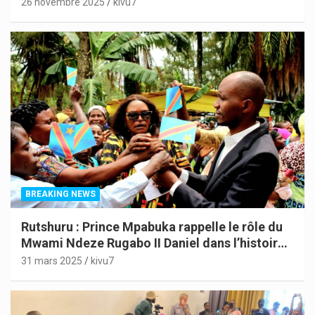
26 novembre 2025
kivu7
BREAKING NEWS
Rutshuru : Prince Mpabuka rappelle le rôle du
Mwami Ndeze Rugabo II Daniel dans l’histoire
de l’Indépendance du Congo
31 mars 2025
kivu7