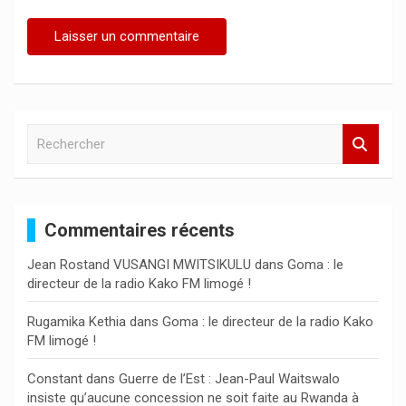
R
e
c
h
e
Commentaires récents
r
c
Jean Rostand VUSANGI MWITSIKULU
dans
Goma : le
h
directeur de la radio Kako FM limogé !
e
r
Rugamika Kethia
dans
Goma : le directeur de la radio Kako
FM limogé !
Constant
dans
Guerre de l’Est : Jean-Paul Waitswalo
insiste qu’aucune concession ne soit faite au Rwanda à