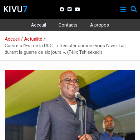
KIVU
7
Acceuil
Contacts
A propos
Aller
Accueil
Actualité
au
Guerre à l’Est de la RDC : « Resister comme vous l’avez fait
contenu
durant la guerre de six jours », (Félix Tshisekedi)