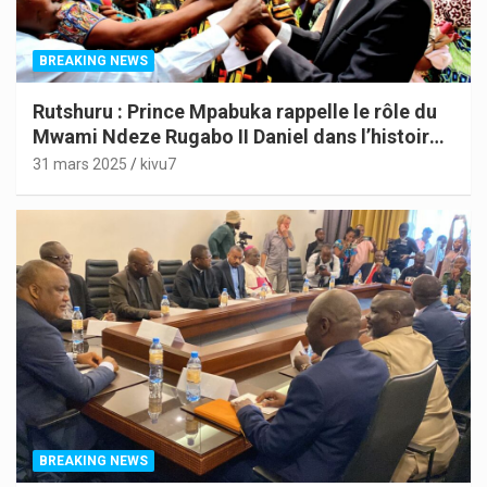
BREAKING NEWS
Rutshuru : Prince Mpabuka rappelle le rôle du
Mwami Ndeze Rugabo II Daniel dans l’histoire
de l’Indépendance du Congo
31 mars 2025
kivu7
BREAKING NEWS