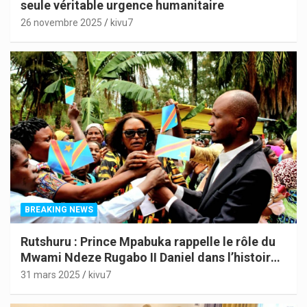
seule véritable urgence humanitaire
26 novembre 2025
kivu7
BREAKING NEWS
Rutshuru : Prince Mpabuka rappelle le rôle du
Mwami Ndeze Rugabo II Daniel dans l’histoire
de l’Indépendance du Congo
31 mars 2025
kivu7