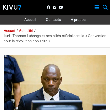
KIVU
7
Acceuil
Contacts
A propos
Aller
Accueil
Actualité
au
Ituri : Thomas Lubanga et ses alliés officialisent la « Convention
contenu
pour la révolution populaire »